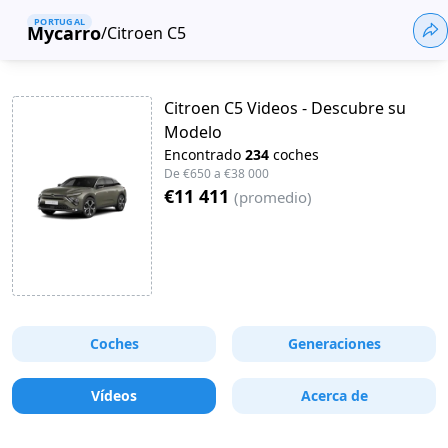
PORTUGAL
Mycarro
/
Citroen C5
Citroen C5 Videos - Descubre su
Modelo
Encontrado
234
coches
De
€650
a
€38 000
€11 411
(
promedio
)
Coches
Generaciones
Vídeos
Acerca de