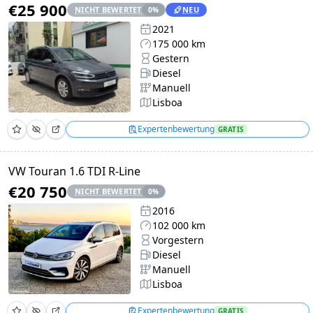
€25 900
NICHT BEWERTET
NEU
0
%
2021
175 000 km
Gestern
Diesel
Manuell
Lisboa
Expertenbewertung
GRATIS
VW Touran 1.6 TDI R-Line
€20 750
NICHT BEWERTET
0
%
2016
102 000 km
Vorgestern
Diesel
Manuell
Lisboa
Expertenbewertung
GRATIS