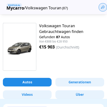
PORTUGAL
Mycarro
/
Volkswagen Touran
(
87
)
Volkswagen Touran
Gebrauchtwagen finden
Gefunden
87
Autos
Von
€888
bis
€28 950
€15 903
(
Durchschnitt
)
Autos
Generationen
Videos
Über