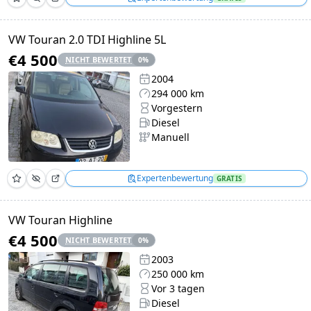
VW Touran 2.0 TDI Highline 5L
€4 500
NICHT BEWERTET
0
%
2004
294 000 km
Vorgestern
Diesel
Manuell
Expertenbewertung
GRATIS
VW Touran Highline
€4 500
NICHT BEWERTET
0
%
2003
250 000 km
Vor 3 tagen
Diesel