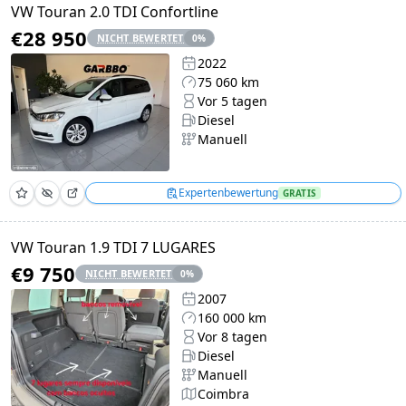
VW Touran 2.0 TDI Confortline
€28 950
NICHT BEWERTET
0
%
2022
75 060 km
Vor 5 tagen
Diesel
Manuell
Expertenbewertung
GRATIS
VW Touran 1.9 TDI 7 LUGARES
€9 750
NICHT BEWERTET
0
%
2007
160 000 km
Vor 8 tagen
Diesel
Manuell
Coimbra