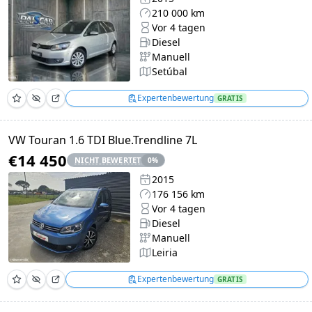
210 000 km
Vor 4 tagen
Diesel
Manuell
Setúbal
Expertenbewertung
GRATIS
VW Touran 1.6 TDI Blue.Trendline 7L
€14 450
NICHT BEWERTET
0
%
2015
176 156 km
Vor 4 tagen
Diesel
Manuell
Leiria
Expertenbewertung
GRATIS