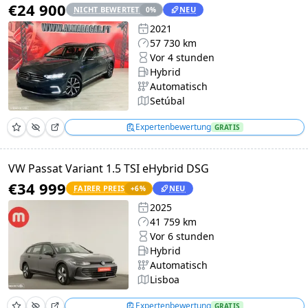
€24 900
NICHT BEWERTET
NEU
0
%
2021
57 730 km
Vor 4 stunden
Hybrid
Automatisch
Setúbal
Expertenbewertung
GRATIS
VW Passat Variant 1.5 TSI eHybrid DSG
€34 999
FAIRER PREIS
NEU
+
6
%
2025
41 759 km
Vor 6 stunden
Hybrid
Automatisch
Lisboa
Expertenbewertung
GRATIS