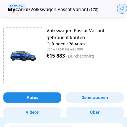
PORTUGAL
Mycarro
/
Volkswagen Passat Variant
(
178
)
Volkswagen Passat Variant
gebraucht kaufen
Gefunden
178
Autos
Von
€1 650
bis
€43 990
€15 883
(
Durchschnitt
)
Autos
Generationen
Videos
Über