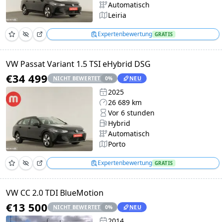
Automatisch
Leiria
Expertenbewertung
GRATIS
VW Passat Variant 1.5 TSI eHybrid DSG
€34 499
NICHT BEWERTET
NEU
0
%
2025
26 689 km
Vor 6 stunden
Hybrid
Automatisch
Porto
Expertenbewertung
GRATIS
VW CC 2.0 TDI BlueMotion
€13 500
NICHT BEWERTET
NEU
0
%
2014