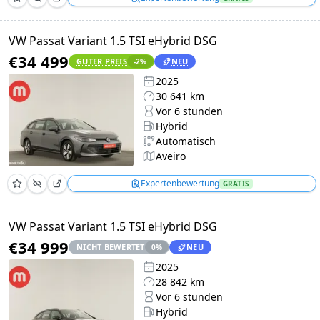
VW Passat Variant 1.5 TSI eHybrid DSG
€34 499
GUTER PREIS
NEU
-2
%
2025
30 641 km
Vor 6 stunden
Hybrid
Automatisch
Aveiro
Expertenbewertung
GRATIS
VW Passat Variant 1.5 TSI eHybrid DSG
€34 999
NICHT BEWERTET
NEU
0
%
2025
28 842 km
Vor 6 stunden
Hybrid