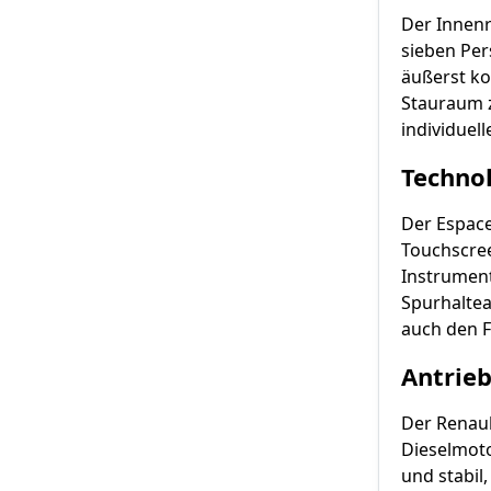
Der Innenr
sieben Per
äußerst ko
Stauraum z
individuel
Techno
Der Espace
Touchscree
Instrument
Spurhaltea
auch den F
Antrieb
Der Renaul
Dieselmoto
und stabil