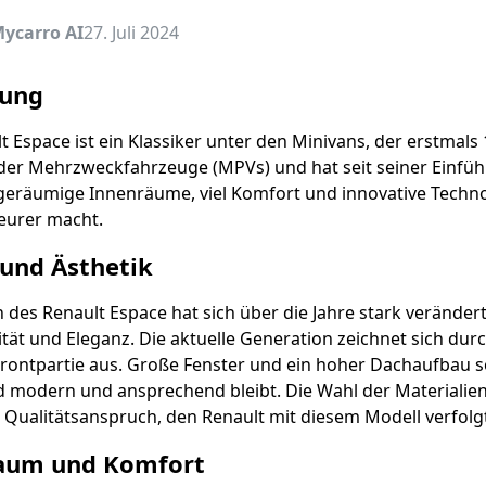
ycarro AI
27. Juli 2024
rung
t Espace ist ein Klassiker unter den Minivans, der erstmals 1
der Mehrzweckfahrzeuge (MPVs) und hat seit seiner Einfüh
geräumige Innenräume, viel Komfort und innovative Technolo
eurer macht.
 und Ästhetik
 des Renault Espace hat sich über die Jahre stark verände
ität und Eleganz. Die aktuelle Generation zeichnet sich du
 Frontpartie aus. Große Fenster und ein hoher Dachaufbau s
 modern und ansprechend bleibt. Die Wahl der Materialie
Qualitätsanspruch, den Renault mit diesem Modell verfolg
aum und Komfort