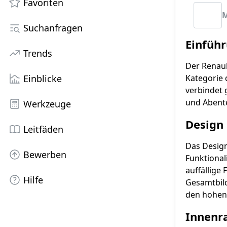
Favoriten
M
Suchanfragen
Einfüh
Trends
Der Renaul
Einblicke
Kategorie 
verbindet 
und Abent
Werkzeuge
Design
Leitfäden
Das Design
Bewerben
Funktional
auffällige
Hilfe
Gesamtbild
den hohen 
Innenr