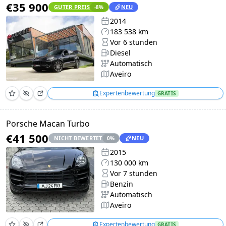
€35 900
GUTER PREIS
NEU
-8
%
2014
183 538 km
Vor 6 stunden
Diesel
Automatisch
Aveiro
Expertenbewertung
GRATIS
Porsche Macan Turbo
€41 500
NICHT BEWERTET
NEU
0
%
2015
130 000 km
Vor 7 stunden
Benzin
Automatisch
Aveiro
Expertenbewertung
GRATIS