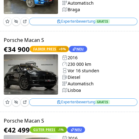
Automatisch
Braga
Expertenbewertung
GRATIS
Porsche Macan S
€34 900
FAIRER PREIS
NEU
+
9
%
2016
230 000 km
Vor 16 stunden
Diesel
Automatisch
Lisboa
Expertenbewertung
GRATIS
Porsche Macan S
€42 499
GUTER PREIS
NEU
-1
%
2016