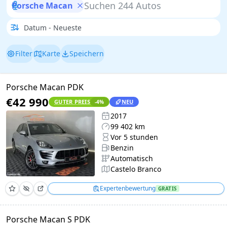
Porsche Macan
Filter
Karte
Speichern
Porsche Macan PDK
€42 990
GUTER PREIS
NEU
-4
%
2017
99 402 km
Vor 5 stunden
Benzin
Automatisch
Castelo Branco
Expertenbewertung
GRATIS
Porsche Macan S PDK