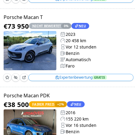
Porsche Macan T
€73 950
NICHT BEWERTET
NEU
0
%
2023
20 458 km
Vor 12 stunden
Benzin
Automatisch
Faro
Expertenbewertung
GRATIS
Porsche Macan PDK
€38 500
FAIRER PREIS
NEU
+
2
%
2016
155 220 km
Vor 16 stunden
Benzin