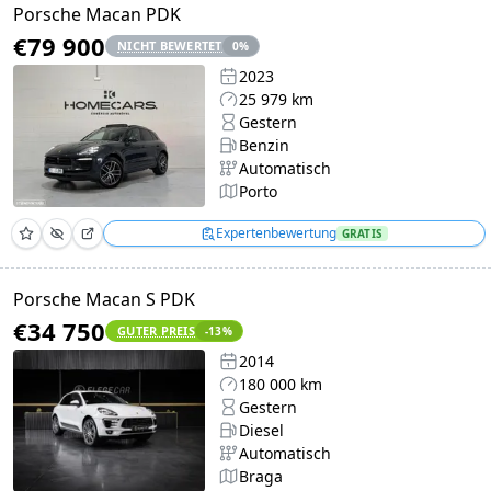
Porsche Macan PDK
€79 900
NICHT BEWERTET
0
%
2023
25 979 km
Gestern
Benzin
Automatisch
Porto
Expertenbewertung
GRATIS
Porsche Macan S PDK
€34 750
GUTER PREIS
-13
%
2014
180 000 km
Gestern
Diesel
Automatisch
Braga