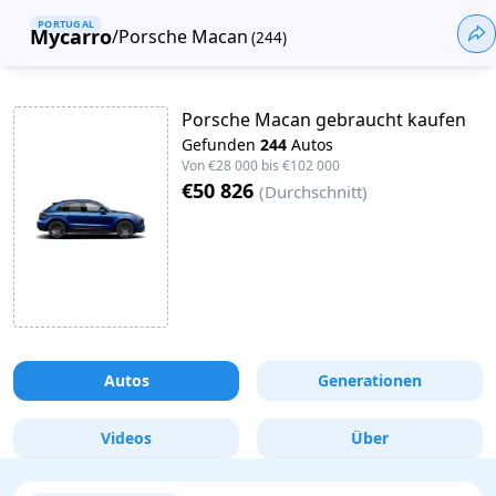
PORTUGAL
Mycarro
/
Porsche Macan
(
244
)
Porsche Macan gebraucht kaufen
Gefunden
244
Autos
Von
€28 000
bis
€102 000
€50 826
(
Durchschnitt
)
Autos
Generationen
Videos
Über