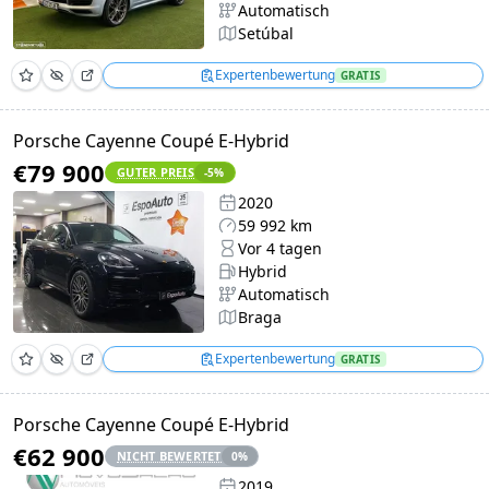
Automatisch
Setúbal
Expertenbewertung
GRATIS
Porsche Cayenne Coupé E-Hybrid
€79 900
GUTER PREIS
-5
%
2020
59 992 km
Vor 4 tagen
Hybrid
Automatisch
Braga
Expertenbewertung
GRATIS
Porsche Cayenne Coupé E-Hybrid
€62 900
NICHT BEWERTET
0
%
2019