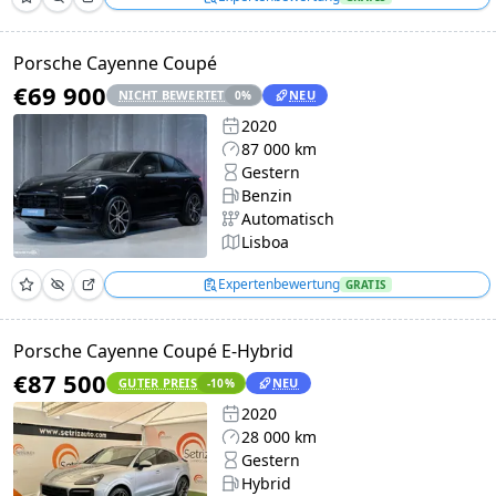
Porsche Cayenne Coupé
€69 900
NICHT BEWERTET
NEU
0
%
2020
87 000 km
Gestern
Benzin
Automatisch
Lisboa
Expertenbewertung
GRATIS
Porsche Cayenne Coupé E-Hybrid
€87 500
GUTER PREIS
NEU
-10
%
2020
28 000 km
Gestern
Hybrid