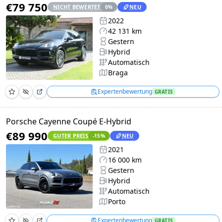
€79 750
NICHT BEWERTET
NEU
0
%
2022
42 131 km
Gestern
Hybrid
Automatisch
Braga
Expertenbewertung
GRATIS
Porsche Cayenne Coupé E-Hybrid
€89 990
GUTER PREIS
NEU
-15
%
2021
16 000 km
Gestern
Hybrid
Automatisch
Porto
Expertenbewertung
GRATIS