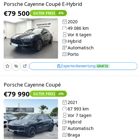
Porsche Cayenne Coupé E-Hybrid
€79 500
GUTER PREIS
-8
%
2020
49 086 km
Vor 6 tagen
Hybrid
Automatisch
Porto
Expertenbewertung
GRATIS
Porsche Cayenne Coupé
€79 990
GUTER PREIS
-6
%
2021
67 993 km
Vor 7 tagen
Hybrid
Automatisch
Braga