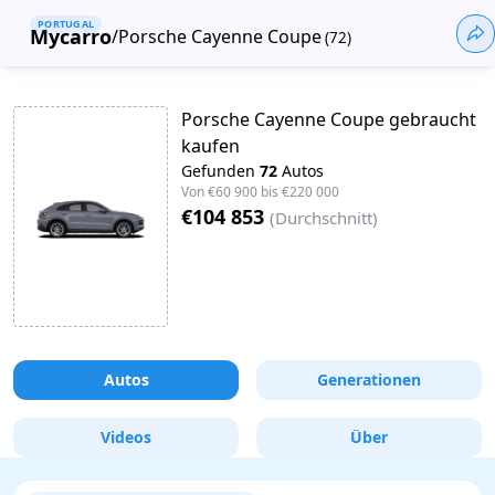
PORTUGAL
Mycarro
/
Porsche Cayenne Coupe
(
72
)
Porsche Cayenne Coupe gebraucht
kaufen
Gefunden
72
Autos
Von
€60 900
bis
€220 000
€104 853
(
Durchschnitt
)
Autos
Generationen
Videos
Über