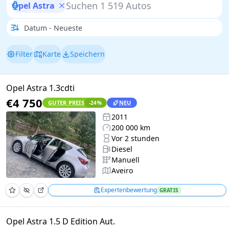
Opel Astra
Filter
Karte
Speichern
Opel Astra 1.3cdti
€4 750
GUTER PREIS
NEU
-24
%
2011
200 000 km
Vor 2 stunden
Diesel
Manuell
Aveiro
Expertenbewertung
GRATIS
Opel Astra 1.5 D Edition Aut.