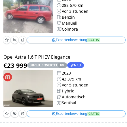
288 670 km
Vor 3 stunden
Benzin
Manuell
Coimbra
Expertenbewertung
GRATIS
Opel Astra 1.6 T PHEV Elegance
€23 999
NICHT BEWERTET
NEU
0
%
2023
43 375 km
Vor 5 stunden
Hybrid
Automatisch
Setúbal
Expertenbewertung
GRATIS