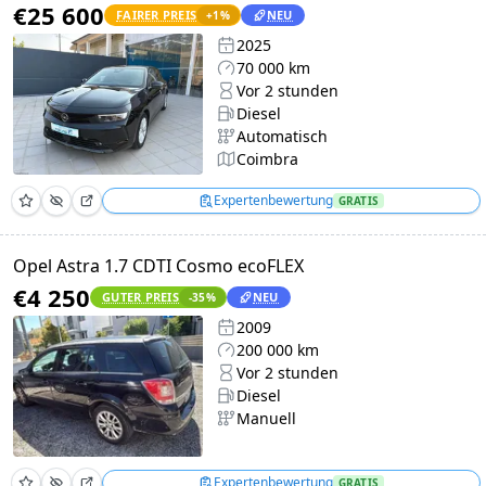
€25 600
FAIRER PREIS
NEU
+
1
%
2025
70 000 km
Vor 2 stunden
Diesel
Automatisch
Coimbra
Expertenbewertung
GRATIS
Opel Astra 1.7 CDTI Cosmo ecoFLEX
€4 250
GUTER PREIS
NEU
-35
%
2009
200 000 km
Vor 2 stunden
Diesel
Manuell
Expertenbewertung
GRATIS