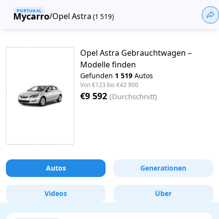
PORTUGAL
Mycarro
/
Opel Astra
(
1 519
)
Opel Astra Gebrauchtwagen –
Modelle finden
Gefunden
1 519
Autos
Von
€123
bis
€42 900
€9 592
(
Durchschnitt
)
Autos
Generationen
Videos
Über