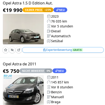
Opel Astra 1.5 D Edition Aut.
€19 990
FAIRER PREIS
NEU
+
25
%
2023
76 035 km
Vor 5 stunden
Diesel
Automatisch
Setúbal
Expertenbewertung
GRATIS
Opel Astra de 2011
€5 750
NICHT BEWERTET
NEU
0
%
2011
145 857 km
Vor 8 stunden
Benzin
Manuell
Braga