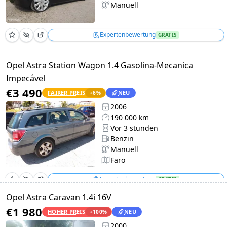
Manuell
Expertenbewertung
GRATIS
Opel Astra Station Wagon 1.4 Gasolina-Mecanica
Impecável
€3 490
FAIRER PREIS
NEU
+
6
%
2006
190 000 km
Vor 3 stunden
Benzin
Manuell
Faro
Expertenbewertung
GRATIS
Opel Astra Caravan 1.4i 16V
€1 980
HOHER PREIS
NEU
+
100
%
2000