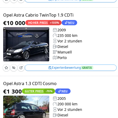
Opel Astra Cabrio TwinTop 1.9 CDTi
€10 000
HOHER PREIS
NEU
+
100
%
2009
235 000 km
Vor 2 stunden
Diesel
Manuell
Porto
Expertenbewertung
GRATIS
Opel Astra 1.3 CDTI Cosmo
€1 300
GUTER PREIS
NEU
-70
%
2005
200 000 km
Vor 2 stunden
Diesel