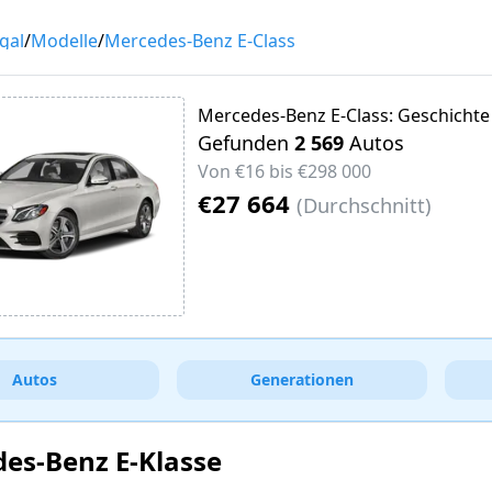
gal
/
Modelle
/
Mercedes-Benz E-Class
Mercedes-Benz E-Class: Geschicht
Gefunden
2 569
Autos
Von
€16
bis
€298 000
€27 664
(
Durchschnitt
)
Autos
Generationen
es-Benz E-Klasse