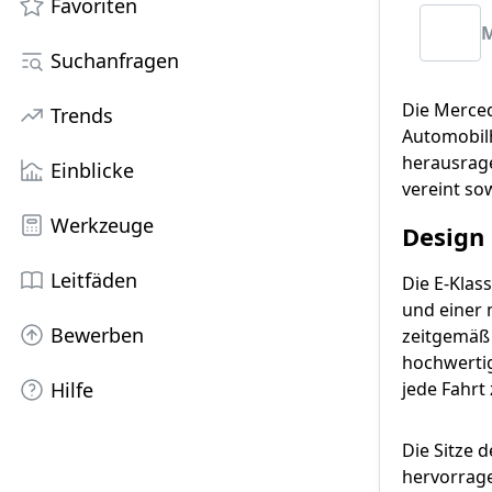
Favoriten
M
Suchanfragen
Die Merced
Trends
Automobilh
herausrage
Einblicke
vereint so
Werkzeuge
Design
Leitfäden
Die E-Klas
und einer 
Bewerben
zeitgemäß 
hochwertig
Hilfe
jede Fahrt
Die Sitze 
hervorrage