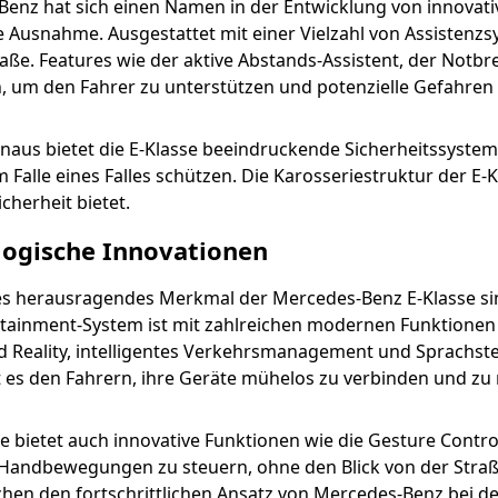
enz hat sich einen Namen in der Entwicklung von innovati
ne Ausnahme. Ausgestattet mit einer Vielzahl von Assistenz
raße. Features wie der aktive Abstands-Assistent, der Notb
um den Fahrer zu unterstützen und potenzielle Gefahren
naus bietet die E-Klasse beeindruckende Sicherheitssysteme
 Falle eines Falles schützen. Die Karosseriestruktur der E-Kl
cherheit bietet.
logische Innovationen
es herausragendes Merkmal der Mercedes-Benz E-Klasse sind
ainment-System ist mit zahlreichen modernen Funktionen 
Reality, intelligentes Verkehrsmanagement und Sprachste
 es den Fahrern, ihre Geräte mühelos zu verbinden und zu 
se bietet auch innovative Funktionen wie die Gesture Contro
 Handbewegungen zu steuern, ohne den Blick von der Stra
chen den fortschrittlichen Ansatz von Mercedes-Benz bei d