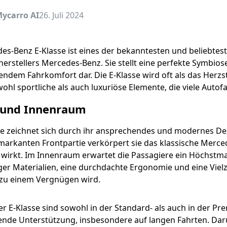
ycarro AI
26. Juli 2024
es-Benz E-Klasse ist eines der bekanntesten und beliebt
erstellers Mercedes-Benz. Sie stellt eine perfekte Symbios
ndem Fahrkomfort dar. Die E-Klasse wird oft als das Her
wohl sportliche als auch luxuriöse Elemente, die viele Auto
 und Innenraum
se zeichnet sich durch ihr ansprechendes und modernes Desi
markanten Frontpartie verkörpert sie das klassische Merc
wirkt. Im Innenraum erwartet die Passagiere ein Höchst
er Materialien, eine durchdachte Ergonomie und eine Vielz
 zu einem Vergnügen wird.
der E-Klasse sind sowohl in der Standard- als auch in der 
nde Unterstützung, insbesondere auf langen Fahrten. Da