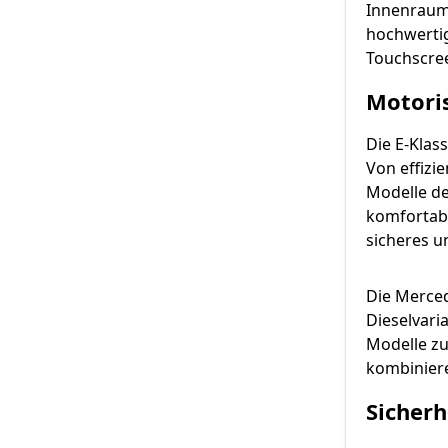
Innenrauma
hochwertig
Touchscre
Motori
Die E-Klas
Von effizie
Modelle de
komfortabl
sicheres u
Die Merced
Dieselvari
Modelle zu
kombinier
Sicherh