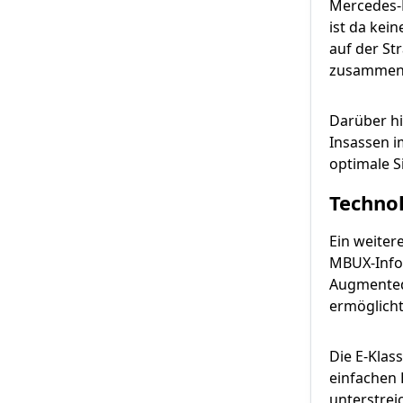
Mercedes-B
ist da kei
auf der St
zusammen, 
Darüber hi
Insassen im
optimale Si
Techno
Ein weiter
MBUX-Infot
Augmented 
ermöglicht
Die E-Klas
einfachen
unterstrei