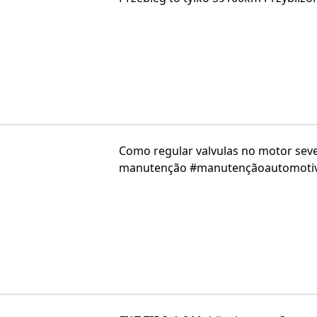
Como regular valvulas no motor sevel
manutenção #manutençãoautomotiva 