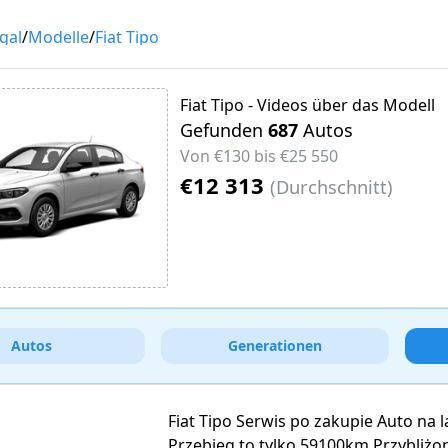
gal
/
Modelle
/
Fiat Tipo
Fiat Tipo - Videos über das Modell
Gefunden
687
Autos
Von
€130
bis
€25 550
€12 313
(
Durchschnitt
)
Autos
Generationen
Fiat Tipo Serwis po zakupie Auto na la
Przebieg to tylko 59100km Przybliżon