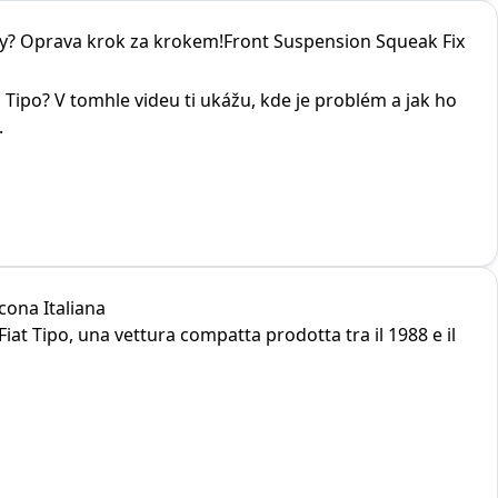
avy? Oprava krok za krokem!Front Suspension Squeak Fix
u Tipo? V tomhle videu ti ukážu, kde je problém a jak ho
.
Icona Italiana
iat Tipo, una vettura compatta prodotta tra il 1988 e il