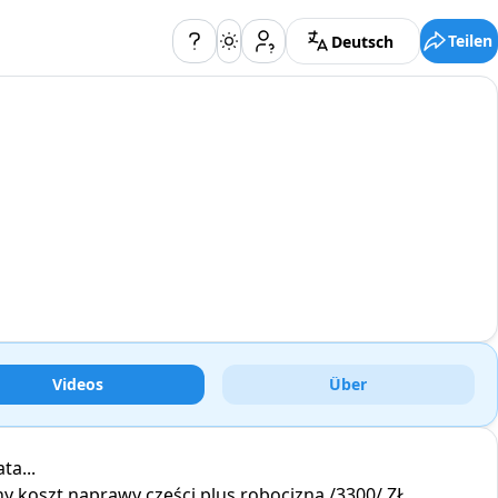
Teilen
Deutsch
Videos
Über
ta...
y koszt naprawy części plus robocizna /3300/ ZŁ ...