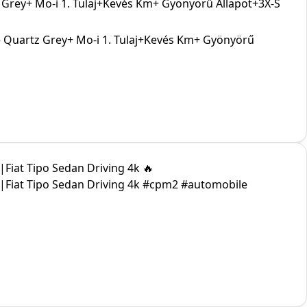
z Grey+ Mo-i 1. Tulaj+Kevés Km+ Gyönyörű Állapot+3X-S
e Quartz Grey+ Mo-i 1. Tulaj+Kevés Km+ Gyönyörű
Fiat Tipo Sedan Driving 4k 🔥
|Fiat Tipo Sedan Driving 4k #cpm2 #automobile