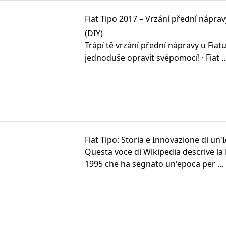
Fiat Tipo 2017 – Vrzání přední nápr
(DIY)
Trápí tě vrzání přední nápravy u Fiat
jednoduše opravit svépomocí! · Fiat ..
Fiat Tipo: Storia e Innovazione di un'
Questa voce di Wikipedia descrive la F
1995 che ha segnato un'epoca per ...