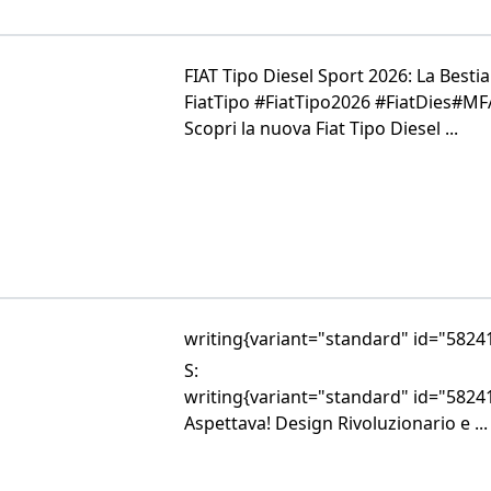
FIAT Tipo Diesel Sport 2026: La Best
FiatTipo #FiatTipo2026 #FiatDies#MF
Scopri la nuova Fiat Tipo Diesel ...
writing{variant="standard" id="58241
S:
writing{variant="standard" id="58241
Aspettava! Design Rivoluzionario e ...