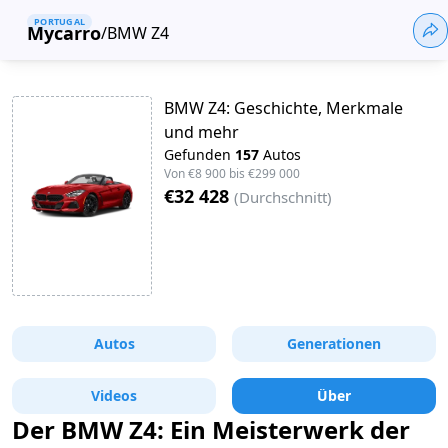
PORTUGAL
Mycarro
/
BMW Z4
BMW Z4: Geschichte, Merkmale
und mehr
Gefunden
157
Autos
Von
€8 900
bis
€299 000
€32 428
(
Durchschnitt
)
Autos
Generationen
Videos
Über
Der BMW Z4: Ein Meisterwerk der