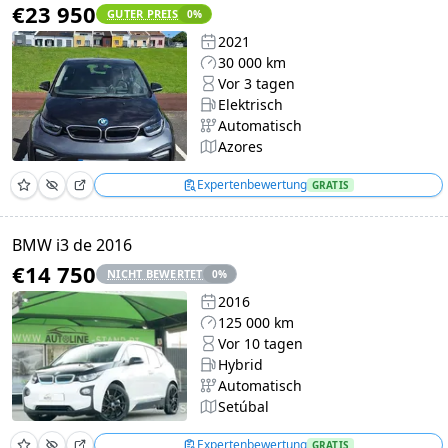
€23 950
GUTER PREIS
0
%
2021
30 000 km
Vor 3 tagen
Elektrisch
Automatisch
Azores
Expertenbewertung
GRATIS
BMW i3 de 2016
€14 750
NICHT BEWERTET
0
%
2016
125 000 km
Vor 10 tagen
Hybrid
Automatisch
Setúbal
Expertenbewertung
GRATIS