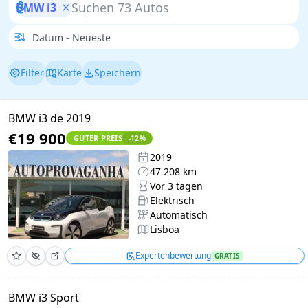
BMW i3
Filter
Karte
Speichern
BMW i3 de 2019
€19 900
GUTER PREIS
-12
%
2019
47 208 km
Vor 3 tagen
Elektrisch
Automatisch
Lisboa
Expertenbewertung
GRATIS
BMW i3 Sport