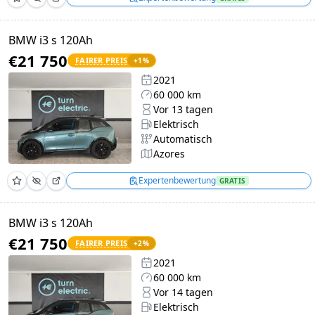
BMW i3 s 120Ah
€21 750
FAIRER PREIS
+
1
%
2021
60 000 km
Vor 13 tagen
Elektrisch
Automatisch
Azores
Expertenbewertung
GRATIS
BMW i3 s 120Ah
€21 750
FAIRER PREIS
+
2
%
2021
60 000 km
Vor 14 tagen
Elektrisch