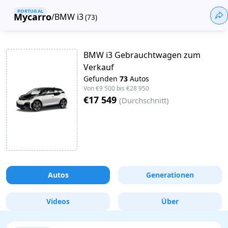
PORTUGAL
Mycarro
/
BMW i3
(
73
)
BMW i3 Gebrauchtwagen zum
Verkauf
Gefunden
73
Autos
Von
€9 500
bis
€28 950
€17 549
(
Durchschnitt
)
Autos
Generationen
Videos
Über