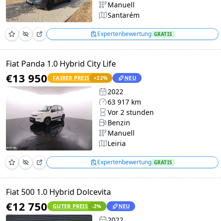
Manuell
Santarém
Expertenbewertung
GRATIS
Fiat Panda 1.0 Hybrid City Life
€13 950
FAIRER PREIS
NEU
+
22
%
2022
63 917 km
Vor 2 stunden
Benzin
Manuell
Leiria
Expertenbewertung
GRATIS
Fiat 500 1.0 Hybrid Dolcevita
€12 750
GUTER PREIS
NEU
-2
%
2022