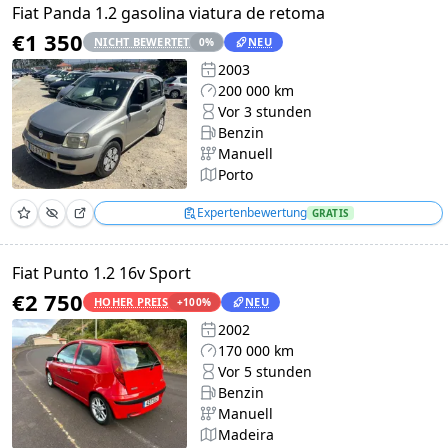
Fiat Panda 1.2 gasolina viatura de retoma
€1 350
NICHT BEWERTET
NEU
0
%
2003
200 000 km
Vor 3 stunden
Benzin
Manuell
Porto
Expertenbewertung
GRATIS
Fiat Punto 1.2 16v Sport
€2 750
HOHER PREIS
NEU
+
100
%
2002
170 000 km
Vor 5 stunden
Benzin
Manuell
Madeira