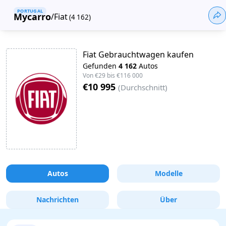
PORTUGAL
Mycarro
/
Fiat
(
4 162
)
Fiat Gebrauchtwagen kaufen
Gefunden
4 162
Autos
Von
€29
bis
€116 000
€10 995
(
Durchschnitt
)
Autos
Modelle
Nachrichten
Über