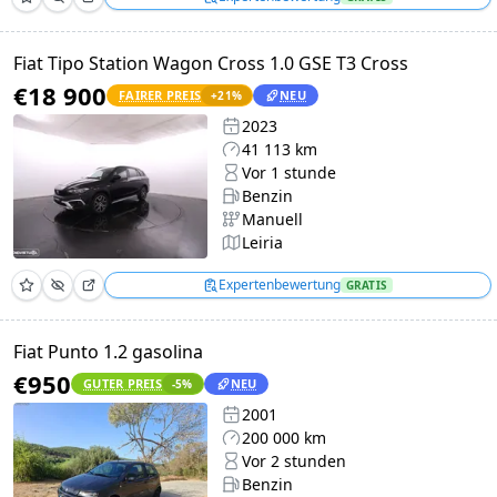
Fiat Tipo Station Wagon Cross 1.0 GSE T3 Cross
€18 900
FAIRER PREIS
NEU
+
21
%
2023
41 113 km
Vor 1 stunde
Benzin
Manuell
Leiria
Expertenbewertung
GRATIS
Fiat Punto 1.2 gasolina
€950
GUTER PREIS
NEU
-5
%
2001
200 000 km
Vor 2 stunden
Benzin