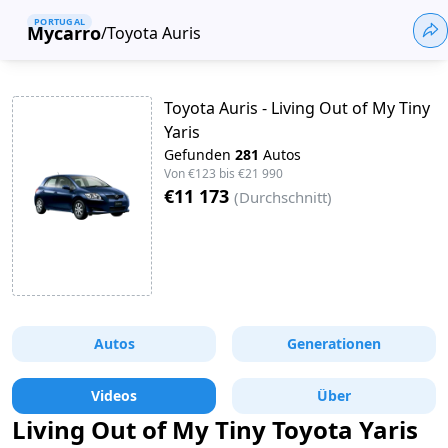
PORTUGAL
Mycarro
/
Toyota Auris
Toyota Auris - Living Out of My Tiny
Yaris
Gefunden
281
Autos
Von
€123
bis
€21 990
€11 173
(
Durchschnitt
)
Autos
Generationen
Videos
Über
Living Out of My Tiny Toyota Yaris